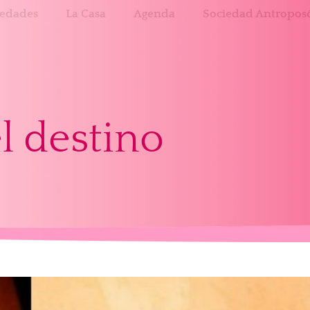
edades
La Casa
Agenda
Sociedad Antroposó
l destino