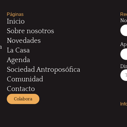
Páginas
Rec
No
Inicio
Sobre nosotros
Novedades
Ap
a
La Casa
Agenda
Di
Sociedad Antroposófica
Comunidad
Contacto
Colabora
Inf