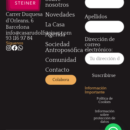
nosotros
Carrer Duquesa
Novedades
Apellidos
d´Orleans, 6
La Casa
Barcelona
info@casarudolfsteiner.com
Agenda
93 116 97 84
Dirección de
Síguenos
Sociedad
correo
electrónico:
Antroposófica
Comunidad
Contacto
Colabora
Información
Importante
Política de
Cookies
Información
sobre
protección de
datos