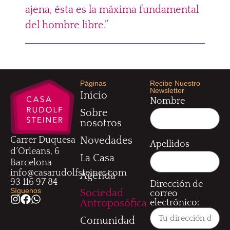
ajena, ésta es la máxima fundamental
del hombre libre.”
Páginas
Recibe Nuestro
Newsletter
Inicio
Nombre
Sobre
nosotros
Carrer Duquesa
Novedades
Apellidos
d´Orleans, 6
La Casa
Barcelona
info@casarudolfsteiner.com
Agenda
93 116 97 84
Dirección de
Síguenos
Sociedad
correo
electrónico:
Antroposófica
Comunidad