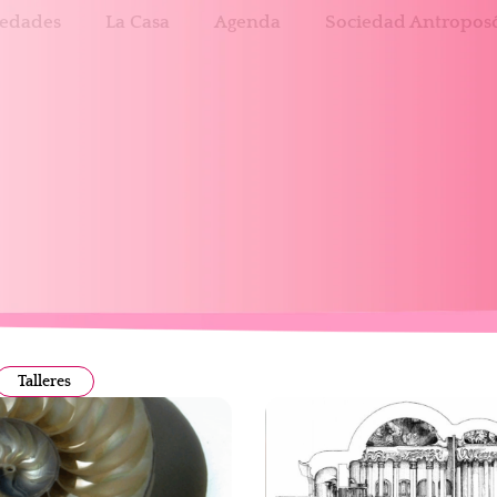
edades
La Casa
Agenda
Sociedad Antroposó
Talleres