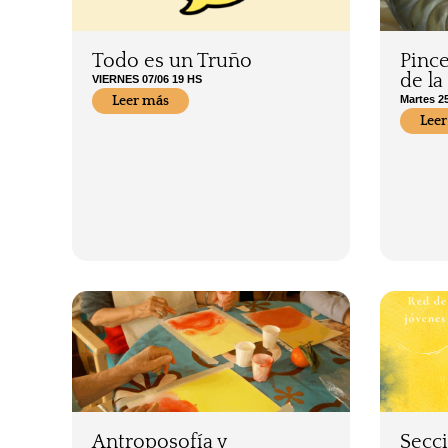
Todo es un Truño
Pince
de la
VIERNES 07/06 19 HS
Leer más
Martes 25
Leer
Antroposofía y
Secc