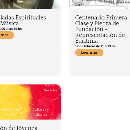
ladas Espirituales
Centenario Primera
 Música
Clase y Piedra de
Fundación -
/06 a las 19 hs
Representación de
 más
Euritmia
17 de febrero de 11 a 13 hs
Leer más
ión de Jóvenes