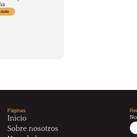
ña
 más
Páginas
Rec
No
Inicio
Sobre nosotros