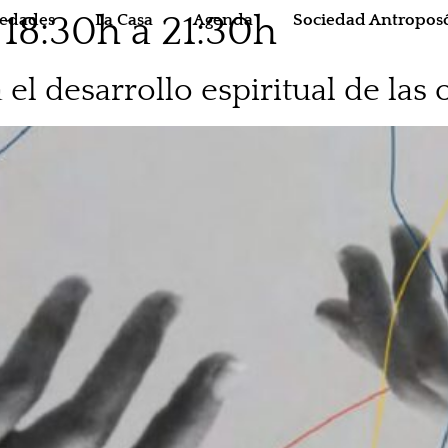
 18:30h a 21:30h
edades
La Casa
Agenda
Sociedad Antroposó
el desarrollo espiritual de las