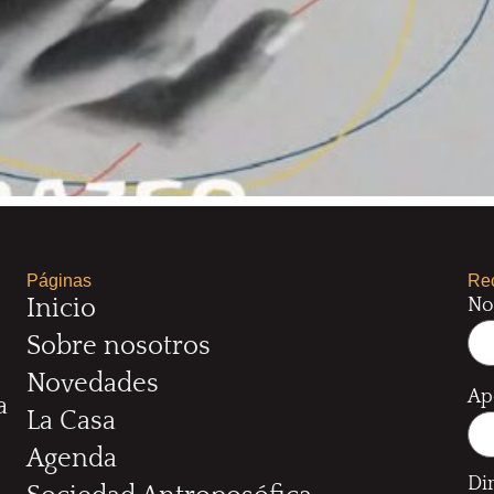
Páginas
Rec
No
Inicio
Sobre nosotros
Novedades
Ap
a
La Casa
Agenda
Di