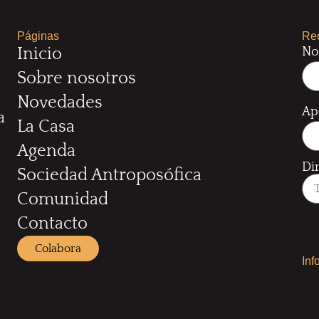
Páginas
Rec
No
Inicio
Sobre nosotros
Novedades
Ap
a
La Casa
Agenda
Di
Sociedad Antroposófica
Comunidad
Contacto
Colabora
Inf