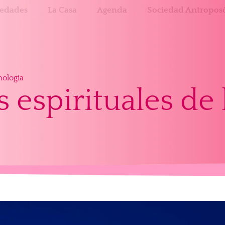
edades
La Casa
Agenda
Sociedad Antroposó
nología
 espirituales de 