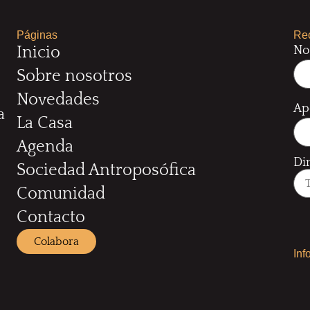
Páginas
Rec
No
Inicio
Sobre nosotros
Novedades
Ap
a
La Casa
Agenda
Di
Sociedad Antroposófica
Comunidad
Contacto
Colabora
Inf