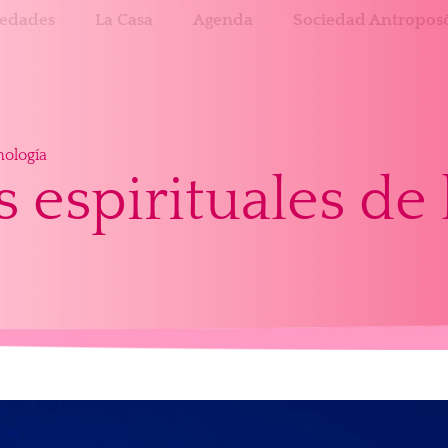
edades
La Casa
Agenda
Sociedad Antroposó
nología
 espirituales de 