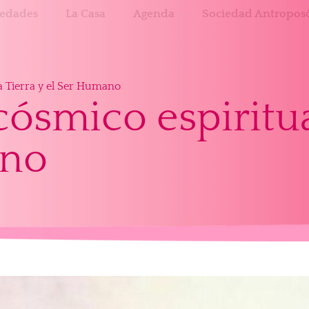
edades
La Casa
Agenda
Sociedad Antroposó
la Tierra y el Ser Humano
ósmico espiritua
ano