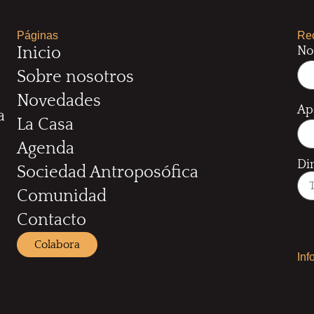
Páginas
Rec
No
Inicio
Sobre nosotros
Novedades
Ap
a
La Casa
Agenda
Di
Sociedad Antroposófica
Comunidad
Contacto
Colabora
Inf