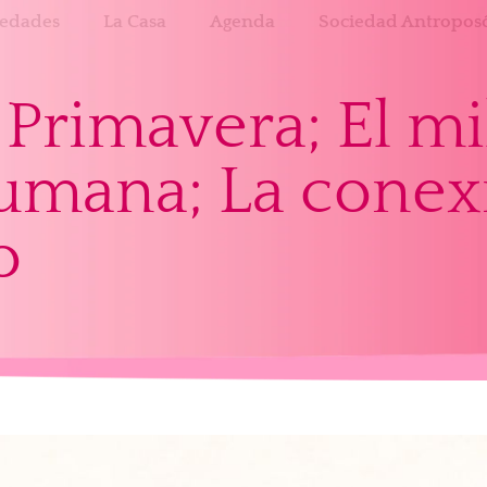
edades
La Casa
Agenda
Sociedad Antroposó
Primavera; El mi
umana; La conexi
o