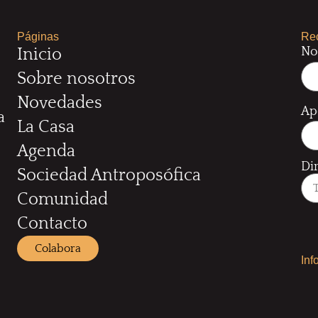
Páginas
Rec
No
Inicio
Sobre nosotros
Novedades
Ap
a
La Casa
Agenda
Di
Sociedad Antroposófica
Comunidad
Contacto
Colabora
Inf